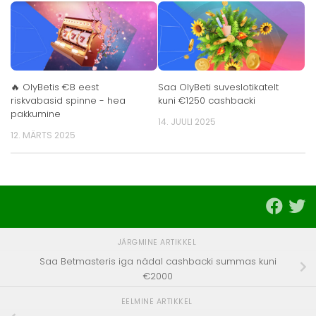
🔥 OlyBetis €8 eest
Saa OlyBeti suveslotikatelt
riskvabasid spinne - hea
kuni €1250 cashbacki
pakkumine
14. JUULI 2025
12. MÄRTS 2025
JÄRGMINE ARTIKKEL
Saa Betmasteris iga nädal cashbacki summas kuni
€2000
EELMINE ARTIKKEL