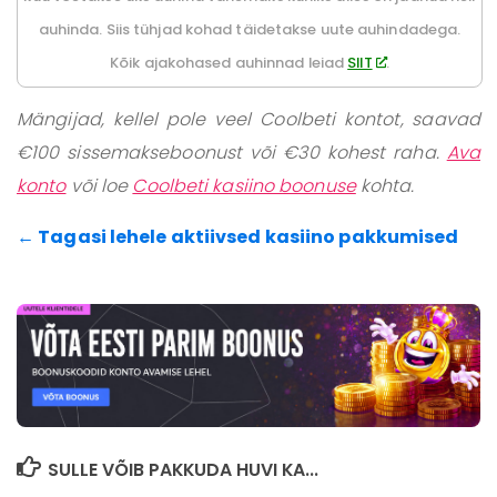
auhinda. Siis tühjad kohad täidetakse uute auhindadega.
Kõik ajakohased auhinnad leiad
SIIT
.
Mängijad, kellel pole veel Coolbeti kontot, saavad
€100 sissemakseboonust või €30 kohest raha.
Ava
konto
või loe
Coolbeti kasiino boonuse
kohta.
← Tagasi lehele aktiivsed kasiino pakkumised
SULLE VÕIB PAKKUDA HUVI KA...