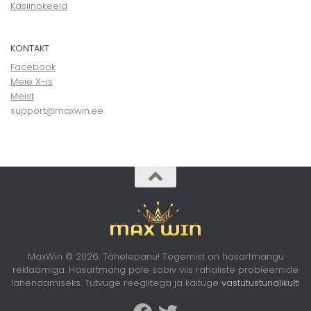
Kasiinokeeld
KONTAKT
Facebook
Meie X-is
Meist
support@maxwin.ee
MaxWin © 2026. Tähelepanu! Tegemist on hasartmängu
reklaamiga. Hasartmäng pole sobiv viis rahaliste probleemide
lahendamiseks. Tutvuge reeglitega ja käituge
vastutustundlikult
!