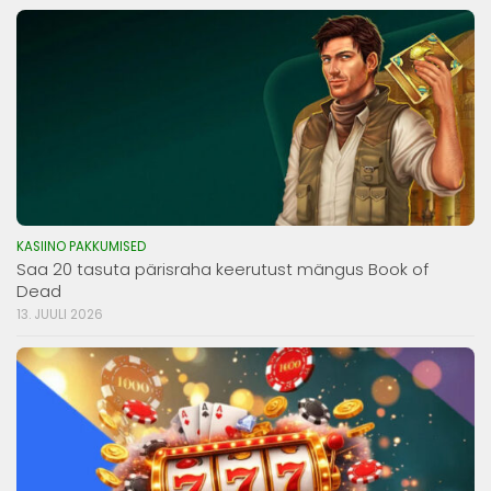
KASIINO PAKKUMISED
Saa 20 tasuta pärisraha keerutust mängus Book of
Dead
13. JUULI 2026