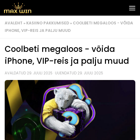
Skip to content
AVALEHT
»
KASIINO PAKKUMISED
»
COOLBETI MEGALOOS - VÕIDA
IPHONE, VIP-REIS JA PALJU MUUD
Coolbeti megaloos - võida
iPhone, VIP-reis ja palju muud
AVALDATUD
29. JUULI 2025
· UUENDATUD
29. JUULI 2025