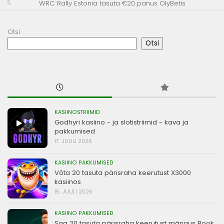
WRC Rally Estonia tasuta €20 panus OlyBetis
Otsi
Otsi
KASIINOSTRIIMID
Godhyri kasiino - ja slotistriimid - kava ja
pakkumised
17. JUULI 2026
KASIINO PAKKUMISED
Võta 20 tasuta pärisraha keerutust X3000
kasiinos
15. JUULI 2026
KASIINO PAKKUMISED
Saa 20 tasuta pärisraha keerutust mängus Book